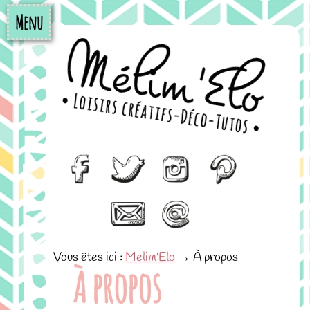
Menu
Vous êtes ici :
Melim'Elo
→
À propos
À propos