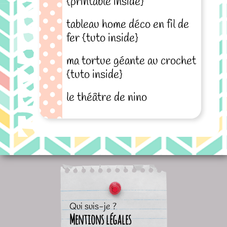
{printable inside}
tableau home déco en fil de
fer {tuto inside}
ma tortue géante au crochet
{tuto inside}
le théâtre de nino
Qui suis-je ?
Mentions légales