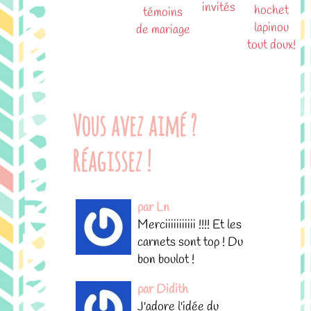
invités
hochet
témoins
lapinou
de mariage
tout doux!
Vous avez aimé ?
Réagissez !
par Ln
Merciiiiiiiiiii !!!! Et les
carnets sont top ! Du
bon boulot !
par Didith
J'adore l'idée du