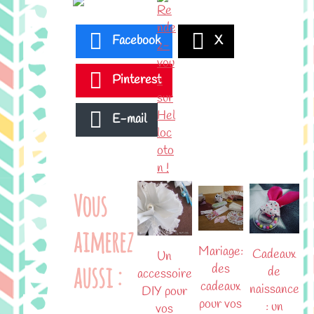
Facebook
X
Pinterest
E-mail
Vous
aimerez
Mariage:
Cadeaux
Un
aussi :
des
de
accessoire
cadeaux
naissance
DIY pour
pour vos
: un
vos