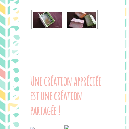
Une création appréciée
est une création
partagée !