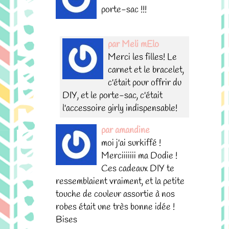
porte-sac !!!
par Meli mElo
Merci les filles! Le
carnet et le bracelet,
c'était pour offrir du
DIY, et le porte-sac, c'était
l'accessoire girly indispensable!
par amandine
moi j'ai surkiffé !
Merciiiiiii ma Dodie !
Ces cadeaux DIY te
ressemblaient vraiment, et la petite
touche de couleur assortie à nos
robes était une très bonne idée !
Bises