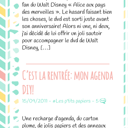
fan du Walt Disney « Alice aux pays
des merveilles ». Le hasard faisant bien
les choses, le dvd est sorti juste avant
son anniversaire! Alors ni une, ni deux,
j’ai décidé de lui offrir un joli sautoir
pour accompagner le dvd de Walt
Disney, […]
C’est la rentrée: mon agenda
DIY!
15/09/2011
-
#Les p'tits papiers
-
5
Une recharge d'agenda, du carton
plume, de jolis papiers et des anneaux