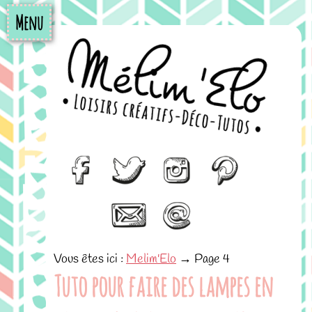
Menu
Vous êtes ici :
Melim'Elo
→
Page 4
Tuto pour faire des lampes en