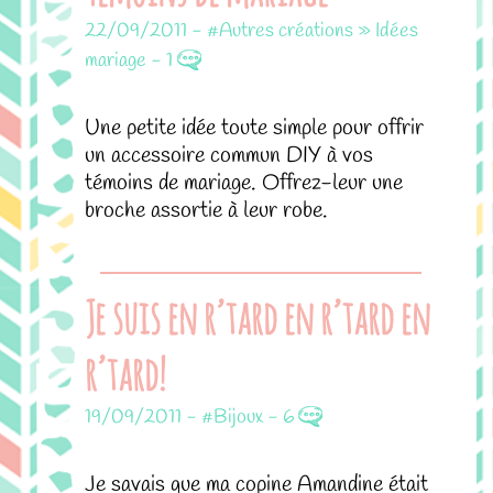
22/09/2011
-
#Autres créations » Idées
mariage
-
1
Une petite idée toute simple pour offrir
un accessoire commun DIY à vos
témoins de mariage. Offrez-leur une
broche assortie à leur robe.
Je suis en r’tard en r’tard en
r’tard!
19/09/2011
-
#Bijoux
-
6
Je savais que ma copine Amandine était