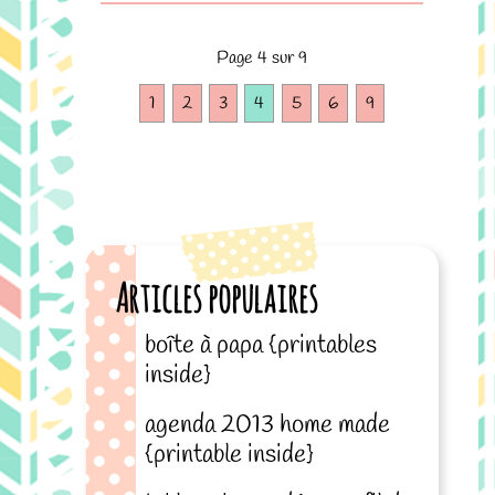
Page 4 sur 9
1
2
3
4
5
6
9
Articles populaires
boîte à papa {printables
inside}
agenda 2013 home made
{printable inside}