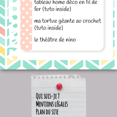
tableau home déco en fil de
fer {tuto inside}
ma tortue géante au crochet
{tuto inside}
le théâtre de nino
Qui suis-je ?
Mentions légales
Plan du site