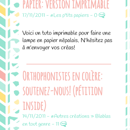
papier: version imprimable
17/11/2011
-
#Les p'tits papiers
-
0
Voici un tuto imprimable pour faire une
lampe en papier népalais. N'hésitez pas
à m'envoyer vos créas!
Orthophonistes en colère:
soutenez-nous! (pétition
inside)
14/11/2011
-
#Autres créations » Blablas
en tout genre
-
11