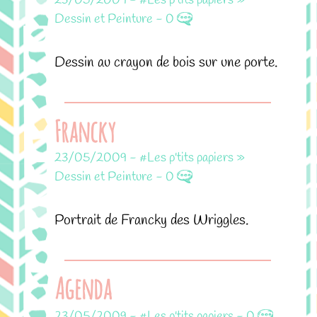
23/05/2009
-
#Les p'tits papiers »
Dessin et Peinture
-
0
Dessin au crayon de bois sur une porte.
Francky
23/05/2009
-
#Les p'tits papiers »
Dessin et Peinture
-
0
Portrait de Francky des Wriggles.
Agenda
23/05/2009
-
#Les p'tits papiers
-
0