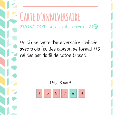
Carte d’anniversaire
21/05/2009
-
#Les p'tits papiers
-
2
Voici une carte d'anniversaire réalisée
avec trois feuilles canson de format A3
reliées par du fil de coton tressé.
Page 8 sur 9
1
5
6
7
8
9