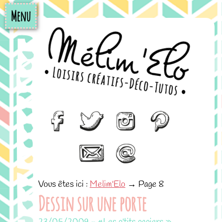
Menu
Vous êtes ici :
Melim'Elo
→
Page 8
Dessin sur une porte