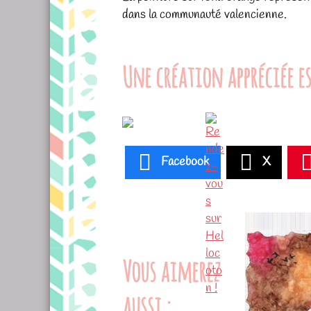
dans la communauté valencienne.
Une création appréciée es
Facebook
X
Vous aimerez
aussi :