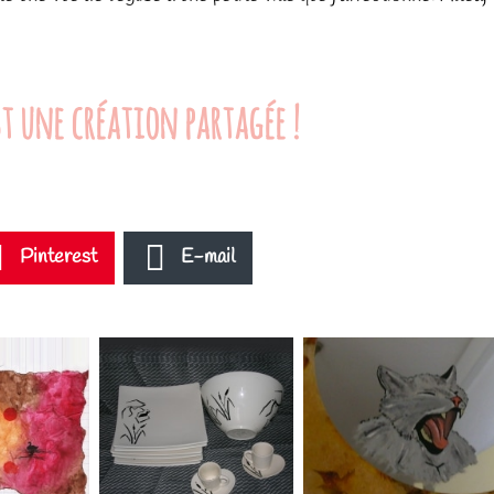
t une création partagée !
Pinterest
E-mail