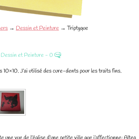
iers
→
Dessin et Peinture
→
Triptyque
» Dessin et Peinture
-
0
s 10×10. J’ai utilisé des cure-dents pour les traits fins.
une vue de l’église d’une petite ville que j’affectionne: Altea,