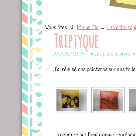
Vous êtes ici :
Melim'Elo
→
Les p'tits pap
Triptyque
22/05/2009
-
#Les p'tits papiers 
J’ai réalisé ces peintures sur des toile
La peinture sur fond orange représente 