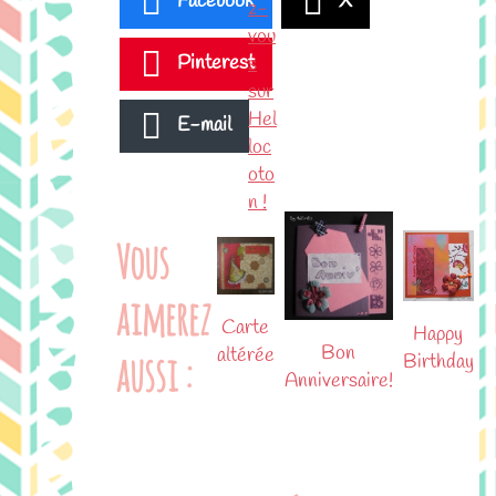
Facebook
X
Pinterest
E-mail
Vous
aimerez
Carte
Happy
Bon
altérée
aussi :
Birthday
Anniversaire!