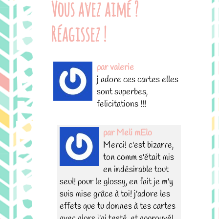
Vous avez aimé ?
Réagissez !
par valerie
j adore ces cartes elles
sont superbes,
felicitations !!!
par Meli mElo
Merci! c'est bizarre,
ton comm s'était mis
en indésirable tout
seul! pour le glossy, en fait je m'y
suis mise grâce à toi! j'adore les
effets que tu donnes à tes cartes
avec alors j'ai testé, et approuvé!