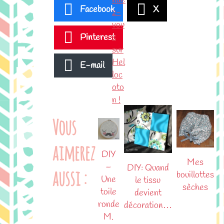
Facebook
X
Pinterest
E-mail
Vous
aimerez
DIY
Mes
–
DIY: Quand
aussi :
bouillottes
Une
le tissu
sèches
toile
devient
ronde
décoration…
M.